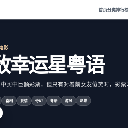
首页
分类
排行
· 电影
敌幸运星粤语
意中买中巨额彩票，但只有对着前女友傻笑时，彩票
喜剧
爱情
奇幻
粤语
港风
彩票