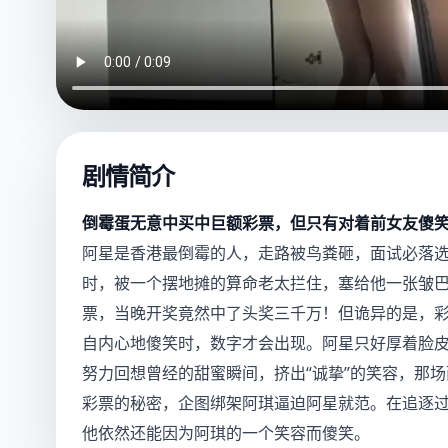
剧情简介
倒霉蛋无意中买中巨额彩票，但只有对着前女友傻
阿星是香港最倒霉的人，走路被鸟粪砸，面试必落
时，被一个摆地摊的算命老太拦住，塞给他一张皱
票，当晚开奖竟然中了头奖三千万！但诡异的是，
自内心地傻笑时，数字才会出现。阿星只好厚着脸
努力回想曾经的甜蜜瞬间，挤出“诚挚”的笑容，那
彩票的秘密，企图绑架阿琪逼迫阿星就范。在追逐
他依然还能因为阿琪的一个笑容而傻笑。