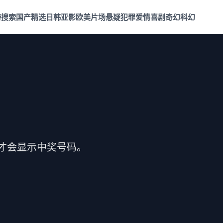
榜
搜索
国产精选
日韩亚影
欧美片场
悬疑犯罪
爱情喜剧
奇幻科幻
才会显示中奖号码。