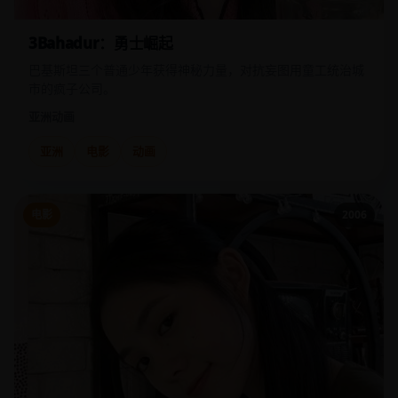
3Bahadur：勇士崛起
巴基斯坦三个普通少年获得神秘力量，对抗妄图用童工统治城
市的疯子公司。
亚洲
动画
亚洲
电影
动画
电影
2006