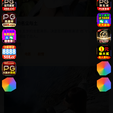
三十功名尘与土
一个三十五岁的龙套演员，决定在话剧里演活“岳飞”，为此他
把自己活成了古人。
国产
剧情
国产
电影
剧情
电影
2024