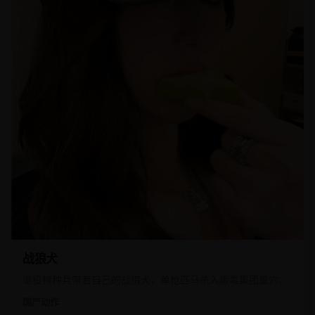
战狼犬
退役特种兵带着自己的战狼犬，单枪匹马杀入贩毒集团巢穴。
国产
动作