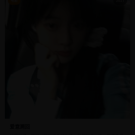
电影
2021
爱意溯回