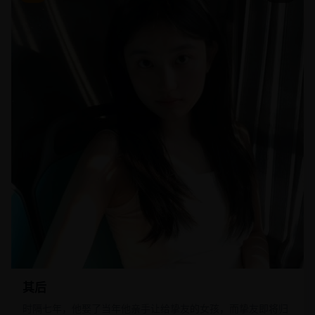
其后
时隔七年，他娶了当年他亲手让给挚友的女孩，而挚友即将归