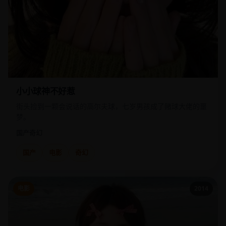
小小球神不好惹
街头捡到一颗会说话的高尔夫球，七岁男孩成了赌球大佬的噩
梦。
国产
奇幻
国产
电影
奇幻
电影
2014