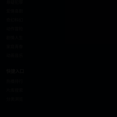
悬疑犯罪
爱情喜剧
奇幻科幻
动作冒险
剧情人生
家庭青春
动画音乐
快捷入口
热播排行
片库搜索
分类浏览