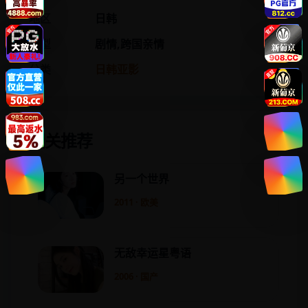
地区
日韩
类型
剧情,跨国亲情
分类
日韩亚影
相关推荐
另一个世界
2011 · 欧美
无敌幸运星粤语
2006 · 国产