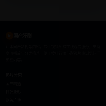
国产好剧
▶
汇集国产影视等内容，提供视频免费在线观看服务，支持
高清播放与分类筛选，便于按排行榜与影视片库浏览热门
影视内容。
影片分类
国产精选
日韩亚影
欧美片场