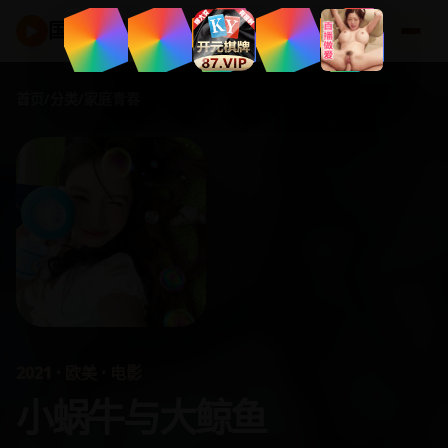
国产好剧
▶
首页
/
分类
/
家庭青春
2021 · 欧美 · 电影
小蜗牛与大鲸鱼