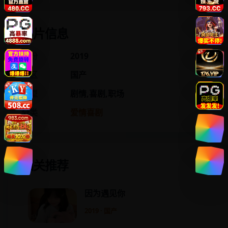
影片信息
年份
2019
地区
国产
类型
剧情,喜剧,职场
分类
爱情喜剧
相关推荐
因为遇见你
2019 · 国产