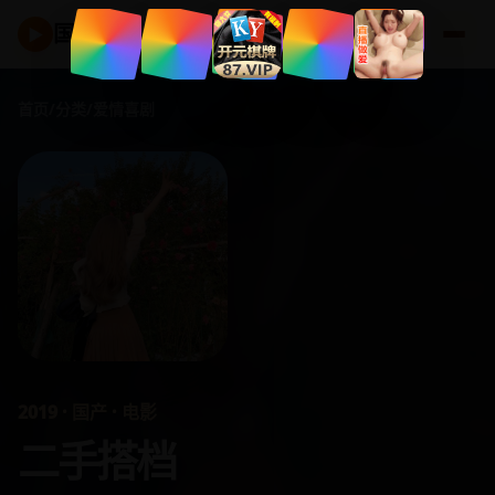
国产好剧
▶
首页
/
分类
/
爱情喜剧
2019 · 国产 · 电影
二手搭档