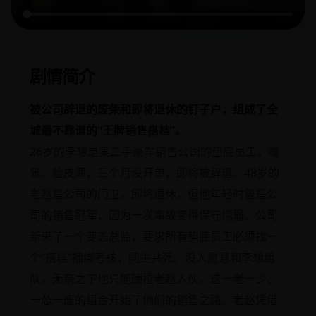
剧情简介
被公司辞退的废柴和即将退休的钉子户，组成了全
城最不靠谱的“王牌销售搭档”。
26岁的李想是某二手豪车销售公司的垫底员工，嘴
笨、脸皮薄，三个月没开单，即将被辞退。48岁的
老赵是公司的门卫，即将退休，但他年轻时曾是公
司的销售冠军，因为一次事故变得保守懦弱。公司
新来了一个变态总监，要求所有垫底员工必须找一
个“搭档”捆绑考核，同生共死。没人愿意和李想组
队，无奈之下他只能硬拉老赵入伙。这一老一少、
一怂一废的组合开始了他们的销售之路。老赵凭借