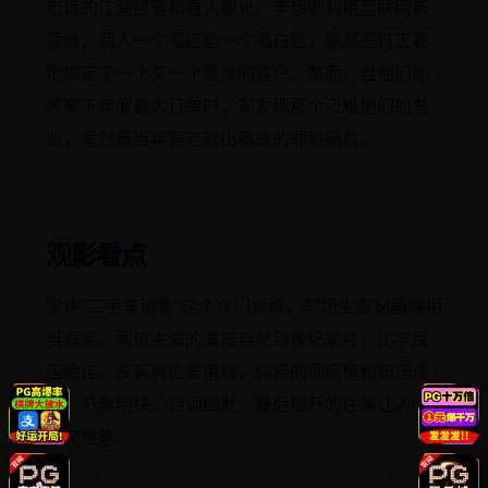
老道的江湖经验和看人眼光，李想则利用互联网新
思维，两人一个唱红脸一个唱白脸，竟然歪打正着
地搞定了一个又一个难缠的客户。然而，当他们即
将拿下年度最大订单时，却发现那个刁难他们的总
监，竟然是当年害老赵出事故的罪魁祸首。
观影看点
聚焦“二手车销售”这个冷门领域，职场生态刻画得相
当真实。两位主演的演技自然到像纪录片，化学反
应绝佳。没有狗血爱情线，纯粹的师徒情和职场逆
袭，节奏明快，台词幽默，最后揭开的往事让人心
酸又愤怒。