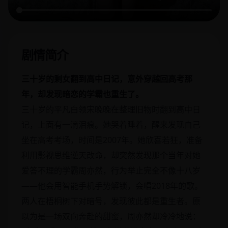
剧情简介
三十岁的剩女翻到高中日记，意外穿越回高考那
年，却发现暗恋的学霸也重生了。
三十岁的平凡白领宋晚晚在整理旧物时翻到高中日
记，上面有一滴泪痕。她哭着睡着，醒来发现自己
坐在高考考场，时间是2007年。她欣喜若狂，准备
利用影视思维逆天改命，却突然发现那个当年对她
爱答不理的学霸周亦然，行为举止完全不像十八岁
——他会用智能手机手势解锁，会唱2018年的歌。
两人在梧桐树下对暗号，发现彼此都是重生者。原
以为是一场双向奔赴的甜蜜，周亦然却冷冷地说：