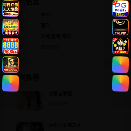
影片信息
年份
2017
地区
国产
类型
爱情,青春,奇幻
分类
奇幻科幻
相关推荐
父愁者联盟
2019 · 欧美
为全人类第三季