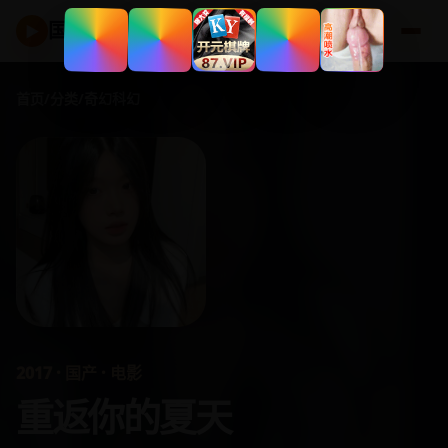
国产好剧
▶
首页
/
分类
/
奇幻科幻
2017 · 国产 · 电影
重返你的夏天