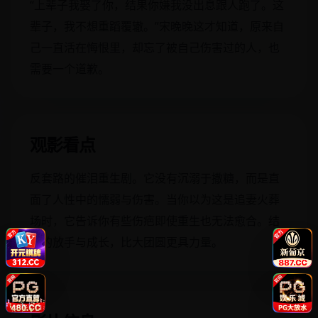
“上辈子我娶了你，结果你嫌我没出息跟人跑了。这
辈子，我不想重蹈覆辙。”宋晚晚这才知道，原来自
己一直活在悔恨里，却忘了被自己伤害过的人，也
需要一个道歉。
观影看点
反套路的催泪重生剧。它没有沉溺于撒糖，而是直
面了人性中的懦弱与伤害。当你以为这是追妻火葬
场时，它告诉你有些伤疤即使重生也无法愈合。结
局的放手与成长，比大团圆更具力量。