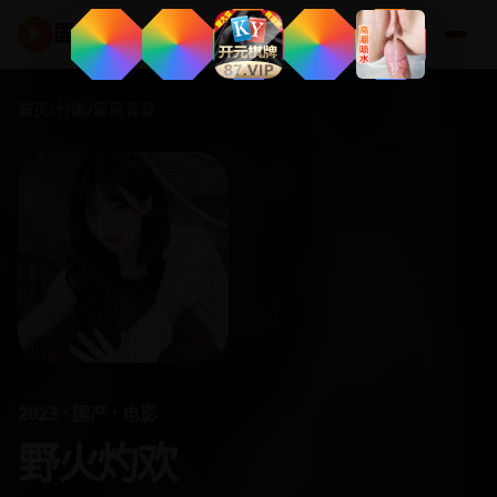
国产好剧
▶
首页
/
分类
/
家庭青春
2023 · 国产 · 电影
野火灼欢