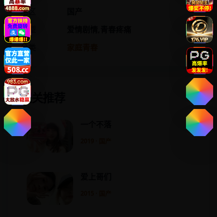
地区
国产
类型
爱情剧情,青春疼痛
分类
家庭青春
相关推荐
一个不落
2019 · 国产
爱上哥们
2015 · 国产