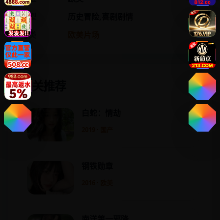
类型
历史冒险,喜剧剧情
分类
欧美片场
相关推荐
白蛇：情劫
2019 · 国产
钢铁勋章
2016 · 欧美
南洋第一邪降