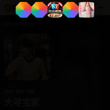
国产好剧
▶
首页
/
分类
/
欧美片场
2014 · 欧美 · 电影
大寻宝家